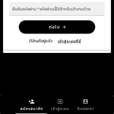
ยืนยันรหัสผ่าน *รหัสผ่านนี้ใช้สำหรับเข้าเกมด้วย
ต่อไป
มีบัญชีอยู่แล้ว
เข้าสู่ระบบที่นี่
สมัครสมาชิก
เข้าสู่ระบบ
ติดต่อเรา