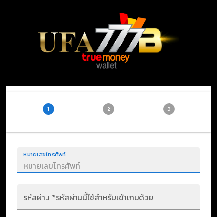
1
2
3
หมายเลขโทรศัพท์
รหัสผ่าน *รหัสผ่านนี้ใช้สำหรับเข้าเกมด้วย