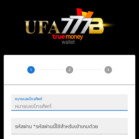
1
2
3
หมายเลขโทรศัพท์
รหัสผ่าน *รหัสผ่านนี้ใช้สำหรับเข้าเกมด้วย