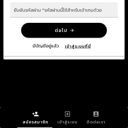
ยืนยันรหัสผ่าน *รหัสผ่านนี้ใช้สำหรับเข้าเกมด้วย
ต่อไป
มีบัญชีอยู่แล้ว
เข้าสู่ระบบที่นี่
สมัครสมาชิก
เข้าสู่ระบบ
ติดต่อเรา